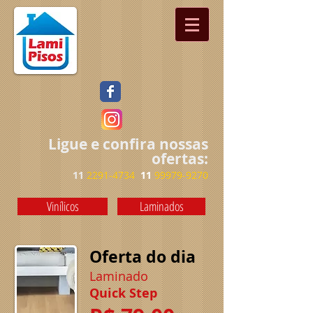
Ligue e confira nossas
ofertas:
11
2291-4734
11
99979-9270
Vinílicos
Laminados
Oferta do dia
Laminado
Quick Step