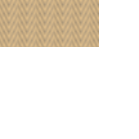
Braden
Walnut Lyon
Graz
Oslo