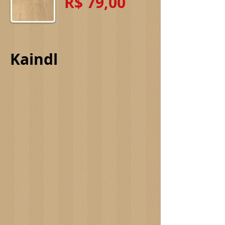
R$ 79,00
Kaindl
Antque
Arena
Moscu
Berlin