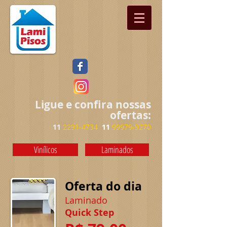
Ligue e confira nossas
ofertas:
11
2291-4734
11
99979-9270
Vinílicos
Laminados
Oferta do dia
Laminado
Quick Step